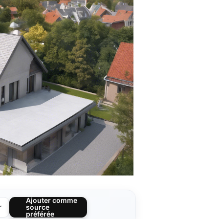
Ajouter comme
r
source
préférée