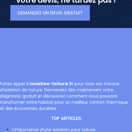
votre devis, ne tardez pas !
DEMANDEZ UN DEVIS GRATUIT
Faites appel à
isolation-toiture.fr
pour tous vos travaux
d’isolation de toiture. Demandez dès maintenant votre
diagnostic gratuit et découvrez comment nous pouvons
transformer votre habitat pour un meilleur confort thermique
et des économies durables.
TOP ARTICLES
L’importance d’une isolation pour toiture