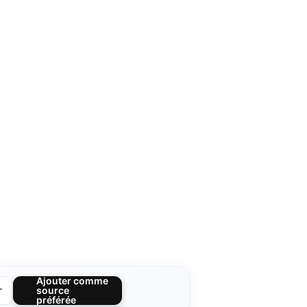
Ajouter comme
r
source
préférée