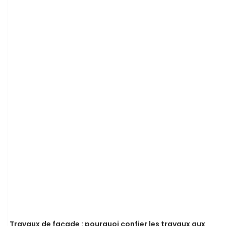
Travaux de façade : pourquoi confier les travaux aux