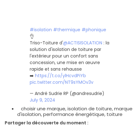
#isolation
#thermique
#phonique
👌
Triso-Toiture d'
@ACTISISOLATION
: la
solution d'isolation de toiture par
l'extérieur pour un confort sans
concession, une mise en œuvre
rapide et sans rehausse
➡️
https://t.co/ylHcvdPiYb
pic.twitter.com/NT9sYMOv3v
— André Sudrie RP (@andresudrie)
July 9, 2024
choisir une marque
,
isolation de toiture
,
marque
d'isolation
,
performance énergétique
,
toiture
Partager la découverte du moment :