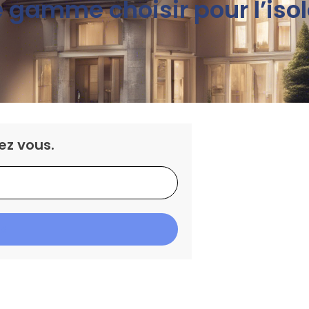
gamme choisir pour l’isola
ez vous.
IS