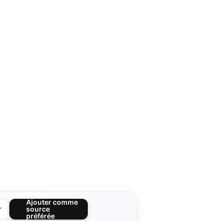
Ajouter comme
r
source
préférée