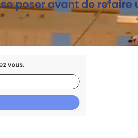
se poser avant de refaire u
ez vous.
IS