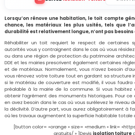
Lorsqu’on rénove une habitation, le toit compte gén
chance, les matériaux les plus usités, tels que l’ar
durabilité est relativement longue, n’ont pas besoins
Réhabiliter un toit requiert le respect de certaines sp
autorités vous y contraignent dans le cas où vous résidez 
ou dans une région de protection du patrimoine architectu
DDE et les mairies prescrivent également certaines règ
et de matériaux. Normalement, vous n’avez besoin d’a
vous rénovez votre toiture tout en gardant sa structure i
si le matériau de couverture est modifié, il vous faudra
préalable à la mairie de la commune. Si vous habitez
obtenir l’agrément des monuments historiques. Pour ce q
en avez besoin dans le cas où vous surélevez le niveau de
la déclivité. D’autre part, vous aurez obligatoirement à f
où les travaux augmentent la superficie habitable totale d
[button color= »orange » size= »medium » link= »https
gratuits/ » ]Devis
isolation toiture
g