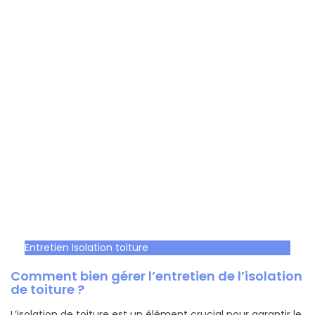
Entretien Isolation toiture
Comment bien gérer l’entretien de l’isolation
de toiture ?
L’isolation de toiture est un élément crucial pour garantir le