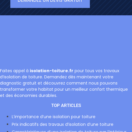
DEMANDEZ UN DEVIS GRATUIT
Faites appel à
isolation-toiture.fr
pour tous vos travaux
d’isolation de toiture. Demandez dès maintenant votre
diagnostic gratuit et découvrez comment nous pouvons
transformer votre habitat pour un meilleur confort thermique
et des économies durables.
TOP ARTICLES
L’importance d’une isolation pour toiture
Prix indicatifs des travaux d’isolation d’une toiture