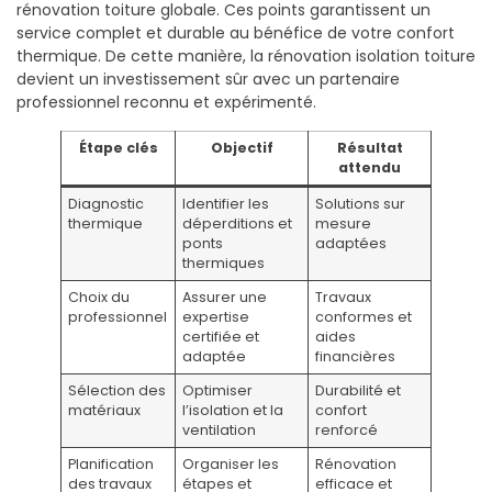
rénovation toiture globale. Ces points garantissent un
service complet et durable au bénéfice de votre confort
thermique. De cette manière, la rénovation isolation toiture
devient un investissement sûr avec un partenaire
professionnel reconnu et expérimenté.
Étape clés
Objectif
Résultat
attendu
Diagnostic
Identifier les
Solutions sur
thermique
déperditions et
mesure
ponts
adaptées
thermiques
Choix du
Assurer une
Travaux
professionnel
expertise
conformes et
certifiée et
aides
adaptée
financières
Sélection des
Optimiser
Durabilité et
matériaux
l’isolation et la
confort
ventilation
renforcé
Planification
Organiser les
Rénovation
des travaux
étapes et
efficace et