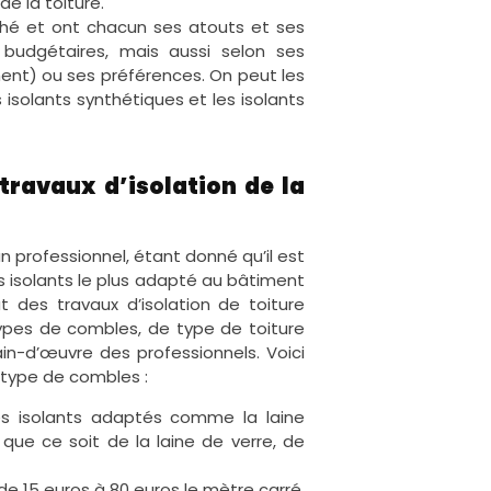
 de la toiture.
rché et ont chacun ses atouts et ses
s budgétaires, mais aussi selon ses
ent) ou ses préférences. On peut les
s isolants synthétiques et les isolants
 travaux d’isolation de la
n professionnel, étant donné qu’il est
es isolants le plus adapté au bâtiment
 des travaux d’isolation de toiture
ypes de combles, de type de toiture
ain-d’œuvre des professionnels. Voici
r type de combles :
es isolants adaptés comme la laine
que ce soit de la laine de verre, de
de 15 euros à 80 euros le mètre carré.