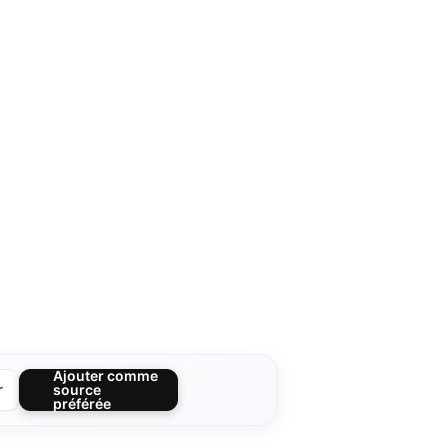
Ajouter comme
r
source
préférée