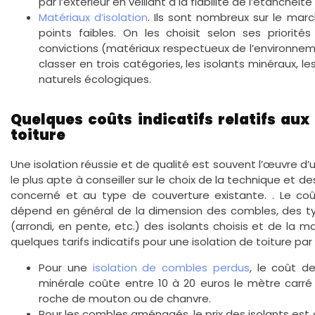
par l’extérieur en veillant à la fiabilité de l’étanchéité
Matériaux d’isolation
. Ils sont nombreux sur le ma
points faibles. On les choisit selon ses priorité
convictions (matériaux respectueux de l’environnem
classer en trois catégories, les isolants minéraux, le
naturels écologiques.
Quelques coûts indicatifs relatifs aux
toiture
Une isolation réussie et de qualité est souvent l’œuvre d’u
le plus apte à conseiller sur le choix de la technique et d
concerné et au type de couverture existante. . Le coût
dépend en général de la dimension des combles, des t
(arrondi, en pente, etc.) des isolants choisis et de la m
quelques tarifs indicatifs pour une isolation de toiture pa
Pour une
isolation de combles perdus
, le coût d
minérale coûte entre 10 à 20 euros le mètre carré 
roche de mouton ou de chanvre.
Pour les combles aménagés, le prix des isolants est 