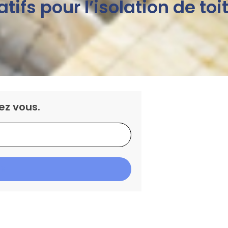
atifs pour l’isolation de toi
ez vous.
IS