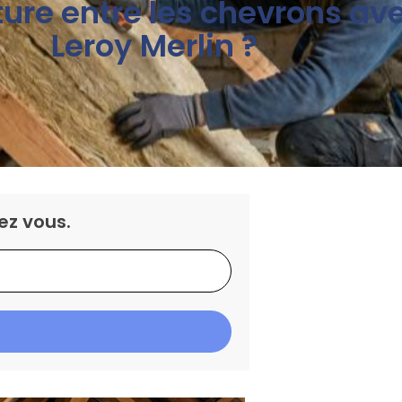
ture entre les chevrons av
Leroy Merlin ?
ez vous.
IS