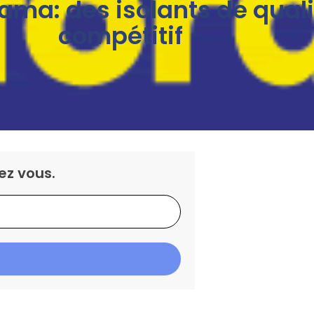
rama: des isolants de quali
compétitif
ez vous.
IS